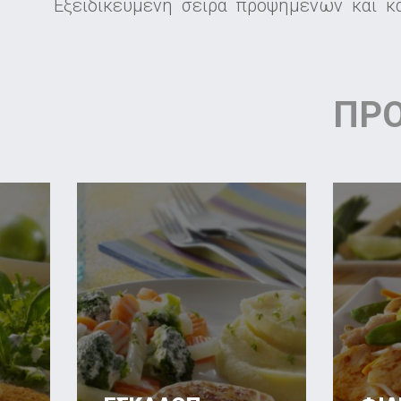
Εξειδικευμένη σειρά προψημένων και κα
Π
Ρ